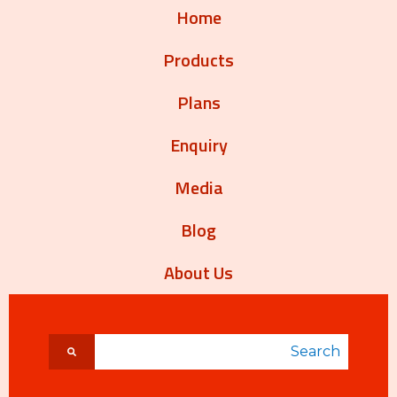
Home
Products
Plans
Enquiry
Media
Blog
About Us
search field with an auto-suggest feature attached.
uggestions because the search field is empty.